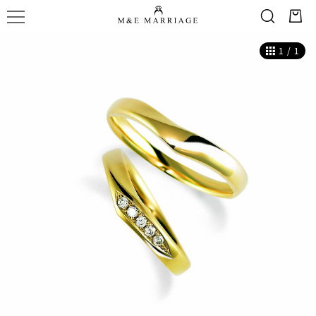
1
/
1