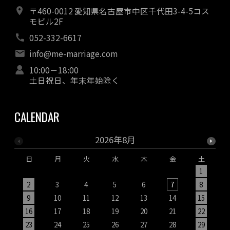
〒460-0012 愛知県名古屋市中区千代田3-4-5コス
モビル2F
052-332-6617
info@me-marriage.com
10:00－18:00
土日祝日、年末年始除く
CALENDAR
2026年8月
日
月
火
水
木
金
土
1
2
3
4
5
6
7
8
9
10
11
12
13
14
15
1
16
17
18
19
20
21
22
2
23
24
25
26
27
28
29
2