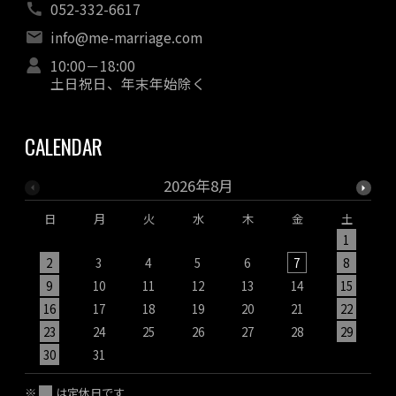
052-332-6617
info@me-marriage.com
10:00－18:00
土日祝日、年末年始除く
CALENDAR
2026年8月
日
月
火
水
木
金
土
1
2
3
4
5
6
7
8
9
10
11
12
13
14
15
1
16
17
18
19
20
21
22
2
23
24
25
26
27
28
29
2
30
31
※
は定休日です