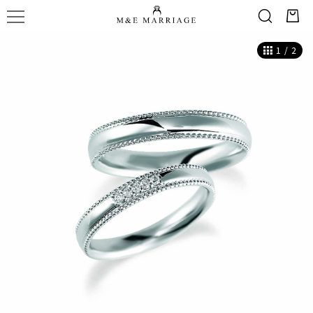
1
/
2