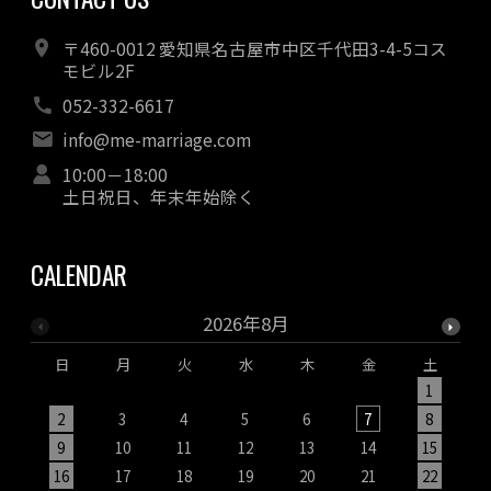
〒460-0012 愛知県名古屋市中区千代田3-4-5コス
モビル2F
052-332-6617
info@me-marriage.com
10:00－18:00
土日祝日、年末年始除く
CALENDAR
2026年8月
日
月
火
水
木
金
土
1
2
3
4
5
6
7
8
9
10
11
12
13
14
15
1
16
17
18
19
20
21
22
2